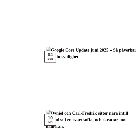
04
sep
10
jun