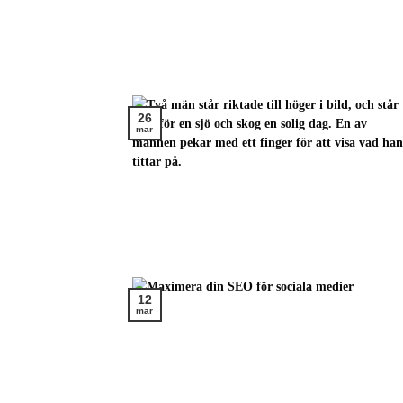
26
mar
12
mar