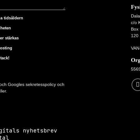
Fys
Dala
la tidsåldern
c/o 
mheten
Box 
120 
er stärkas
VAN-
hosting
tack!
Org
556
 och Googles
sekretesspolicy
och
ler.
gitals nyhetsbrev
tal