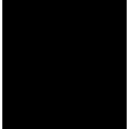
┭┫┵║═╏╔╩╰╹╺╻╸╷╼