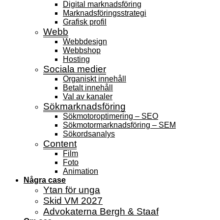
Digital marknadsföring
Marknadsförings­strategi
Grafisk profil
Webb
Webbdesign
Webbshop
Hosting
Sociala medier
Organiskt innehåll
Betalt innehåll
Val av kanaler
Sökmarknadsföring
Sökmotoroptimering – SEO
Sökmotormarknadsföring – SEM
Sökordsanalys
Content
Film
Foto
Animation
Några case
Ytan för unga
Skid VM 2027
Advokaterna Bergh & Staaf