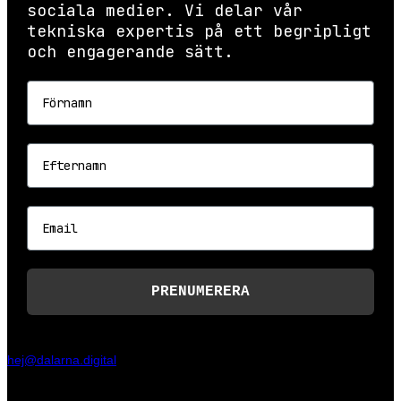
sociala medier. Vi delar vår
tekniska expertis på ett begripligt
och engagerande sätt.
Förnamn
Efternamn
Email
PRENUMERERA
hej@dalarna.digital
Slaggatan 13, 79170 Falun