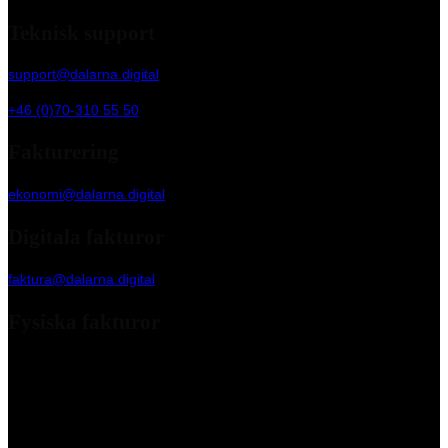
Teknisk support
support@dalarna.digital
+46 (0)70-310 55 50
Fakturering
ekonomi@dalarna.digital
Digitala fakturor
faktura@dalarna.digital
Fysiska fakturor
Dalarna Digital Marketing Agency AB
c/o Kleer Group AB
Box 90 255
120 24 Stockholm