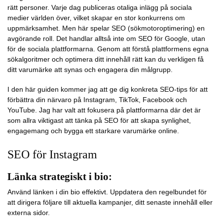
rätt personer. Varje dag publiceras otaliga inlägg på sociala
medier världen över, vilket skapar en stor konkurrens om
uppmärksamhet. Men här spelar SEO (sökmotoroptimering) en
avgörande roll. Det handlar alltså inte om SEO för Google, utan
för de sociala plattformarna. Genom att förstå plattformens egna
sökalgoritmer och optimera ditt innehåll rätt kan du verkligen få
ditt varumärke att synas och engagera din målgrupp.
I den här guiden kommer jag att ge dig konkreta SEO-tips för att
förbättra din närvaro på Instagram, TikTok, Facebook och
YouTube. Jag har valt att fokusera på plattformarna där det är
som allra viktigast att tänka på SEO för att skapa synlighet,
engagemang och bygga ett starkare varumärke online.
SEO för Instagram
Länka strategiskt i bio:
Använd länken i din bio effektivt. Uppdatera den regelbundet för
att dirigera följare till aktuella kampanjer, ditt senaste innehåll eller
externa sidor.