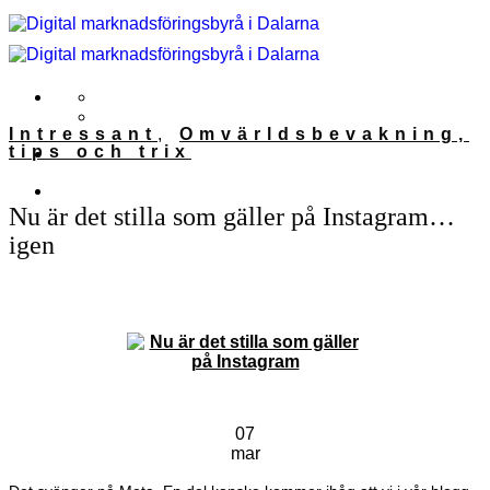
Skip
to
content
Intressant
,
Omvärldsbevakning,
tips och trix
Nu är det stilla som gäller på Instagram…
igen
07
mar