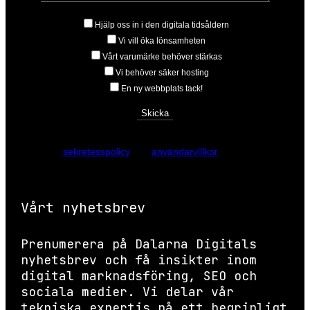
Hjälp oss in i den digitala tidsåldern
Vi vill öka lönsamheten
Vårt varumärke behöver stärkas
Vi behöver säker hosting
En ny webbplats tack!
Den här webbplatsen skyddas av reCAPTCHA och Googles
sekretesspolicy
och
användarvillkor
gäller.
Vårt nyhetsbrev
Prenumerera på Dalarna Digitals
nyhetsbrev och få insikter inom
digital marknadsföring, SEO och
sociala medier. Vi delar vår
tekniska expertis på ett begripligt