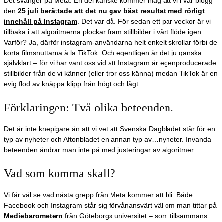
Det svänger på Meta. En del kanske kommer ihåg att vi i vår blogg
den
25 juli berättade att det nu gav bäst resultat med rörligt
innehåll på Instagram
. Det var då. För sedan ett par veckor är vi
tillbaka i att algoritmerna plockar fram stillbilder i vårt flöde igen.
Varför? Ja, därför instagram-användarna helt enkelt skrollar förbi de
korta filmsnuttarna à la TikTok. Och egentligen är det ju ganska
självklart – för vi har vant oss vid att Instagram är egenproducerade
stillbilder från de vi känner (eller tror oss känna) medan TikTok är en
evig flod av knäppa klipp från högt och lågt.
Förklaringen: Två olika beteenden.
Det är inte knepigare än att vi vet att Svenska Dagbladet står för en
typ av nyheter och Aftonbladet en annan typ av…nyheter. Invanda
beteenden ändrar man inte på med justeringar av algoritmer.
Vad som komma skall?
Vi får väl se vad nästa grepp från Meta kommer att bli. Både
Facebook och Instagram står sig förvånansvärt väl om man tittar på
Mediebarometern
från Göteborgs universitet – som tillsammans