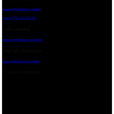
support@dalarna.digital
+46 (0)70-310 55 50
Fakturering
ekonomi@dalarna.digital
Digitala fakturor
faktura@dalarna.digital
Fysiska fakturor
Dalarna Digital Marketing Agency AB
c/o Kleer Group AB
Box 90 255
120 24 Stockholm
VAN-operatör: Scancloud