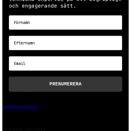
och engagerande sätt.
Förnamn
Efternamn
Email
PRENUMERERA
hej@dalarna.digital
Slaggatan 13, 79170 Falun
Teknisk support