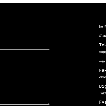
hej
Sla
Te
sup
+46
Fa
eko
Di
fak
Fy