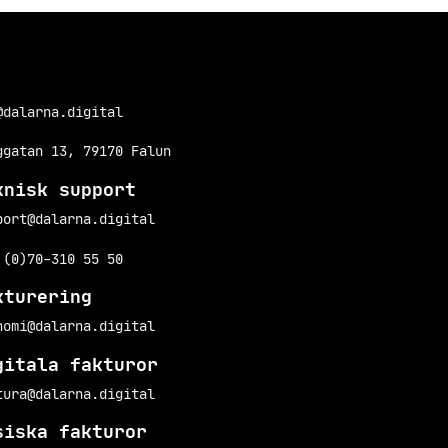
@dalarna.digital
ggatan 13, 79170 Falun
knisk support
port@dalarna.digital
 (0)70-310 55 50
kturering
nomi@dalarna.digital
gitala fakturor
tura@dalarna.digital
siska fakturor