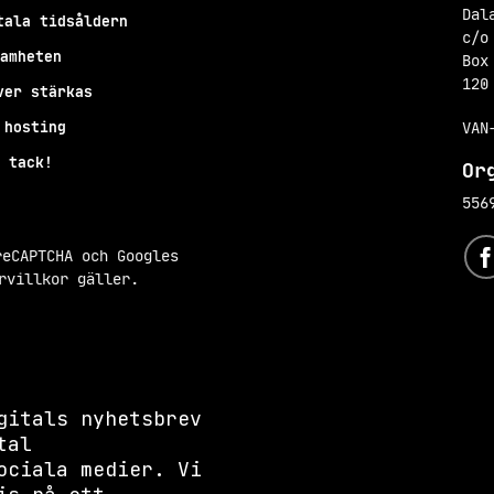
Dal
tala tidsåldern
c/o
amheten
Box
120
ver stärkas
VAN
 hosting
 tack!
Or
556
reCAPTCHA och Googles
rvillkor
gäller.
gitals nyhetsbrev
tal
ociala medier. Vi