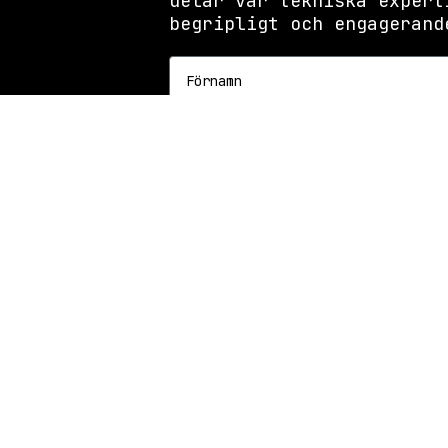
delar vår tekniska expert
begripligt och engagerand
Förnamn
Efternamn
Email
PRENUMERER