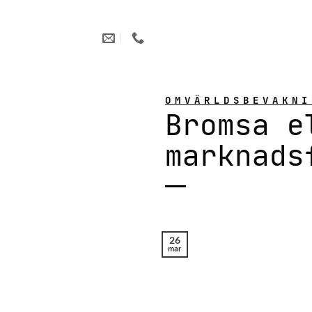
Skip
to
content
OMVÄRLDSBEVAKNI
Bromsa e
marknads
26
mar