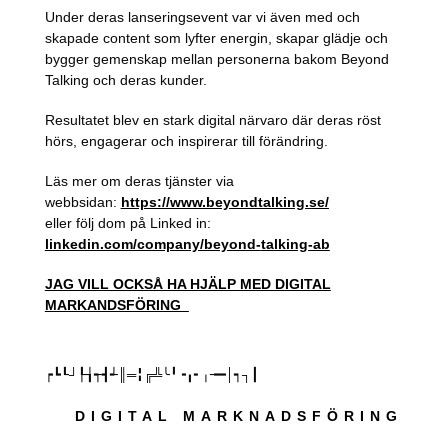
Under deras lanseringsevent var vi även med och
skapade content som lyfter energin, skapar glädje och
bygger gemenskap mellan personerna bakom Beyond
Talking och deras kunder.
Resultatet blev en stark digital närvaro där deras röst
hörs, engagerar och inspirerar till förändring.
Läs mer om deras tjänster via
webbsidan:
https://www.beyondtalking.se/
eller följ dom på Linked in:
linkedin.com/company/beyond-
talking-ab
JAG VILL OCKSÅ HA HJÄLP MED DIGITAL
MARKANDSFÖRING_
┍┗┖┘┞┧┭┫┵║═╏╔╩╰╹╺╻╸╷╼━│┑┐┃
DIGITAL MARKNADSFÖRING