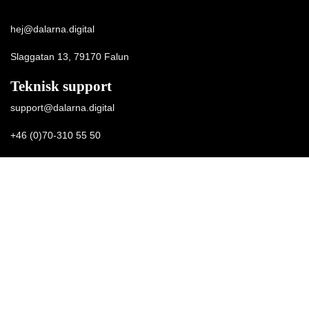
hej@dalarna.digital
Slaggatan 13, 79170 Falun
Teknisk support
support@dalarna.digital
+46 (0)70-310 55 50
Fakturering
ekonomi@dalarna.digital
Digitala fakturor
faktura@dalarna.digital
Fysiska fakturor
Dalarna Digital Marketing Agency AB
c/o Kleer Group AB