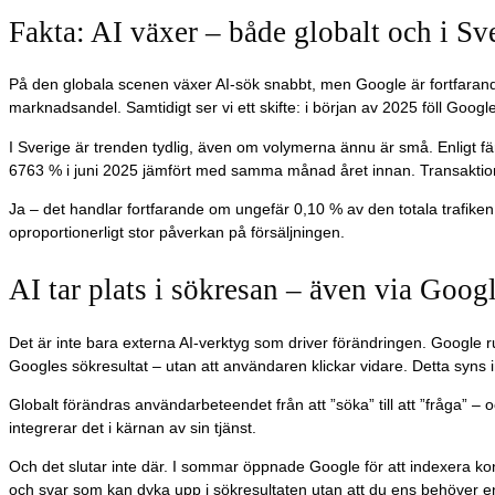
Fakta: AI växer – både globalt och i Sv
På den globala scenen växer AI-sök snabbt, men Google är fortfarand
marknadsandel. Samtidigt ser vi ett skifte: i början av 2025 föll Goo
I Sverige är trenden tydlig, även om volymerna ännu är små. Enligt f
6763 % i juni 2025 jämfört med samma månad året innan. Transakti
Ja – det handlar fortfarande om ungefär 0,10 % av den totala trafiken
oproportionerligt stor påverkan på försäljningen.
AI tar plats i sökresan – även via Goog
Det är inte bara externa AI-verktyg som driver förändringen. Google rul
Googles sökresultat – utan att användaren klickar vidare. Detta syns inte
Globalt förändras användarbeteendet från att ”söka” till att ”fråga” – o
integrerar det i kärnan av sin tjänst.
Och det slutar inte där. I sommar öppnade Google för att indexera ko
och svar som kan dyka upp i sökresultaten utan att du ens behöver en