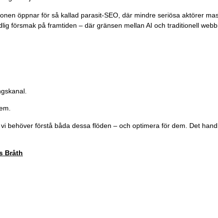
onen öppnar för så kallad parasit-SEO, där mindre seriösa aktörer mas
ydlig försmak på framtiden – där gränsen mellan AI och traditionell web
ngskanal.
tem.
 vi behöver förstå båda dessa flöden – och optimera för dem. Det handl
 Bråth