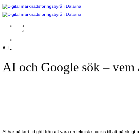
Skip
to
content
Ai
AI och Google sök – vem 
AI har på kort tid gått från att vara en teknisk snackis till att på rikti