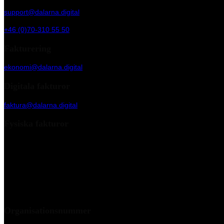
support@dalarna.digital
+46 (0)70-310 55 50
Fakturering
ekonomi@dalarna.digital
Digitala fakturor
faktura@dalarna.digital
Fysiska fakturor
Dalarna Digital Marketing Agency AB
c/o Kleer Group AB
Box 90 255
120 24 Stockholm
VAN-operatör: Scancloud
Organisationsnummer