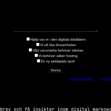
Hjälp oss in i den digitala tidsåldern
Vi vill öka lönsamheten
Vårt varumärke behöver stärkas
Vi behöver säker hosting
En ny webbplats tack!
latsen skyddas av reCAPTCHA och Googles
sekretesspolicy
och
använd
brev och få insikter inom digital markna