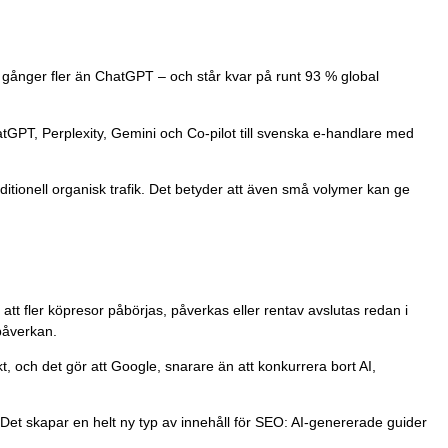
 gånger fler än ChatGPT – och står kvar på runt 93 % global
tGPT, Perplexity, Gemini och Co-pilot till svenska e-handlare med
ditionell organisk trafik. Det betyder att även små volymer kan ge
 att fler köpresor påbörjas, påverkas eller rentav avslutas redan i
 påverkan.
kt, och det gör att Google, snarare än att konkurrera bort AI,
Det skapar en helt ny typ av innehåll för SEO: AI-genererade guider