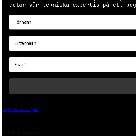
delar vår tekniska expertis på ett beg
Förnamn
Efternamn
Email
hej@dalarna.digital
Slaggatan 13, 79170 Falun
Teknisk support