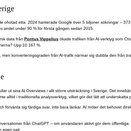
erige
e ohotad etta. 2024 hanterade Google över 5 biljoner sökningar – 373
gles andel under 90 % för första gången sedan 2015.
ärsk data från
Pontus Vippelius
ökade trafiken från AI-verktyg som Cha
onerna? Upp 10 167 %.
, men konverteringsgraden från AI-trafik närmar sig dubbla den från tra
le
lar ut sina AI Overviews i allt större utsträckning i Sverige. Det innebär
 alltid i traditionella analysverktyg, vilket gör det lätt att underskatta
ch förvänta sig färdiga svar, inte bara länkar. AI möter det behovet dire
nversationer från ChatGPT – om användaren aktivt gör dem offentliga. 
 egen sajt.